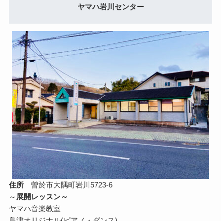
ヤマハ岩川センター
住所
曽於市大隅町岩川5723-6
～
展開レッスン～
ヤマハ音楽教室
島津オリジナル(ピアノ・ダンス)