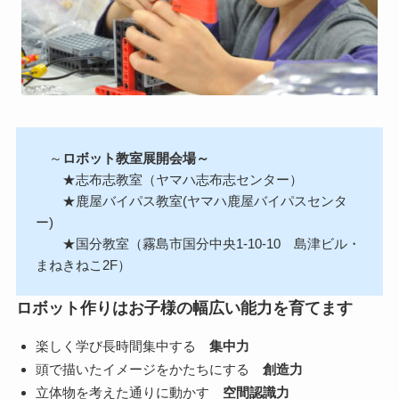
～
ロボット教室展開会場～
★志布志教室（ヤマハ志布志センター）
★鹿屋バイパス教室(ヤマハ鹿屋バイパスセンタ
ー)
★国分教室（霧島市国分中央1-10-10 島津ビル・
まねきねこ2F）
ロボット作りはお子様の幅広い能力を育てます
楽しく学び長時間集中する
集中力
頭で描いたイメージをかたちにする
創造力
立体物を考えた通りに動かす
空間認識力