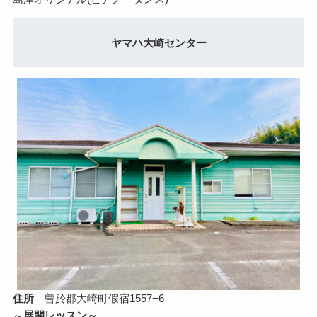
ヤマハ大崎センター
住所
曽於郡大崎町假宿1557−6
～
展開レッスン～