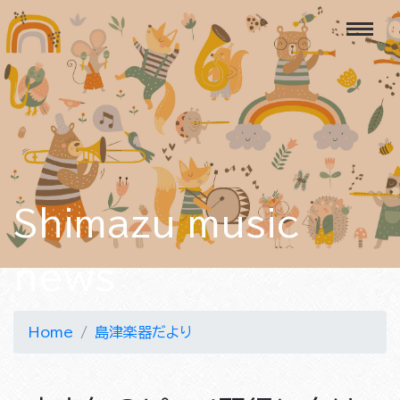
Shimazu music
news
Home
島津楽器だより