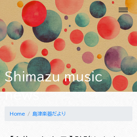
Shimazu music
news
Home
島津楽器だより