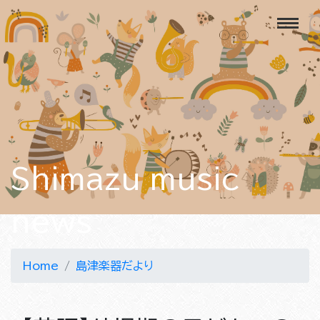
Shimazu music
news
Home
島津楽器だより