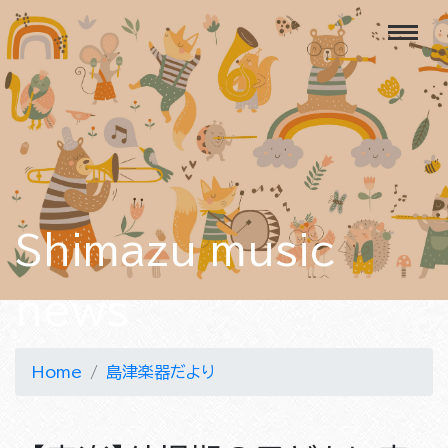
Shimazu music
news
Home
島津楽器だより