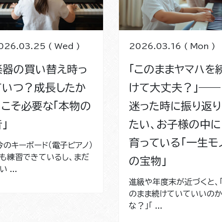
026.03.25 ( Wed )
2026.03.16 ( Mon )
楽器の買い替え時っ
「このままヤマハを
ていつ？成長したか
けて大丈夫？」——
らこそ必要な「本物の
迷った時に振り返り
」
たい、お子様の中に
育っている「一生モ
今のキーボード（電子ピアノ）
も練習できているし、まだ
の宝物」
 ...
進級や年度末が近づくと、
のまま続けていていいの
な？」「 ...