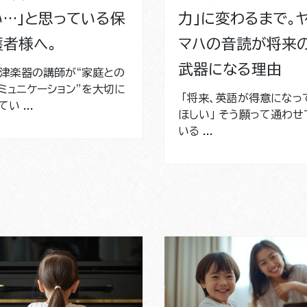
い…」と思っている保
力」に変わるまで。
護者様へ。
マハの音読が将来
武器になる理由
津楽器の講師が“家庭との
ミュニケーション”を大切に
「将来、英語が得意になっ
てい ...
ほしい」 そう願って通わせ
いる ...