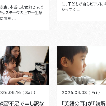
に、子どもが自らピアノに
表会、本当にお疲れさまで
かってく ...
た。ステージの上で一生懸
に演奏 ...
026.05.16 ( Sat )
2026.04.03 ( Fri )
「練習不足で申し訳な
「英語の耳」が「読解