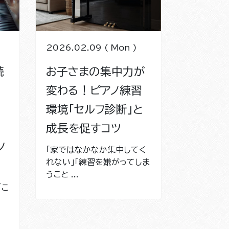
2026.02.09 ( Mon )
続
お子さまの集中力が
変わる！ピアノ練習
環境「セルフ診断」と
成長を促すコツ
ノ
「家ではなかなか集中してく
れない」「練習を嫌がってしま
うこと ...
「こ
か