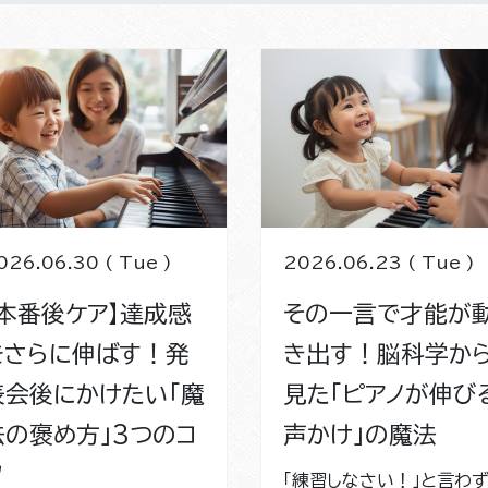
026.06.30 ( Tue )
2026.06.23 ( Tue )
【本番後ケア】達成感
その一言で才能が
をさらに伸ばす！発
き出す！脳科学か
表会後にかけたい「魔
見た「ピアノが伸び
法の褒め方」3つのコ
声かけ」の魔法
ツ
「練習しなさい！」と言わ